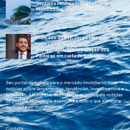
Ventania Intensa Provoca Danos e
Mobiliza Equipes no Litoral Paulista
4 de fevereiro de 2026
Indicado ao STF, Jorge Messias
reforça compromisso com
imparcialidade e separação dos
Poderes em carta ao Senado
8 de abril de 2026
Seu portal completo para o mercado imobiliário, com
notícias sobre lançamentos, tendências, investimentos e
legislação. Além disso, acompanhe as principais notícias
de política, tecnologia, economia e tudo o que acontece
no Brasil e no mundo.
Home
Contato