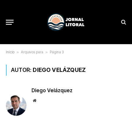
Início
»
Arquivos para
»
Página 3
AUTOR:
DIEGO VELÁZQUEZ
Diego Velázquez
Website