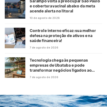
Sarampo volta a preocupar São Paulo
e cobertura vacinal abaixo da meta
acende alerta no litoral
10 de agosto de 2026
Controle interno eficaz: sua melhor
defesa na proteção de ativos e na
saúde financeira!
7 de agosto de 2026
Tecnologia chega às pequenas
empresas de Ubatuba e pode
transformar negócios ligados ao
turismo no litoral
7 de agosto de 2026