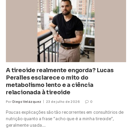
A tireoide realmente engorda? Lucas
Peralles esclarece o mito do
metabolismo lento e a ciência
relacionada à tireoide
Por
Diego Velázquez
23 de julho de 2026
0
Poucas explicações são tão recorrentes em consultórios de
nutrição quanto a frase “acho que é a minha tireoide”,
geralmente usada…