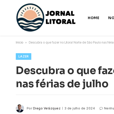
HOME
NO
Início
»
Descubra o que fazer no Litoral Norte de São Paulo nas féria
LAZER
Descubra o que faz
nas férias de julho
Por
Diego Velázquez
3 de julho de 2024
Nenhu