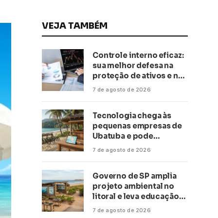
VEJA TAMBÉM
Controle interno eficaz:
sua melhor defesa na
proteção de ativos e na
saúde financeira!
7 de agosto de 2026
Tecnologia chega às
pequenas empresas de
Ubatuba e pode
transformar negócios
7 de agosto de 2026
ligados ao turismo no
litoral
Governo de SP amplia
projeto ambiental no
litoral e leva educação
climática a escolas de 16
7 de agosto de 2026
cidades