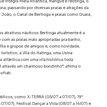
 integra Mata Atlântica, mangue e restinga, o
na, passando por diversas praias e atrações da
o João, o Canal de Bertioga e praias como Guará,
 os atrativos náuticos Bertioga atualmente é a
e com as praias mais apropriadas pra banho,
mília e grupos de amigos e, como novidade,
rístico, a Vila do Itatinga, uma Usina
a atlântica com uma vila histórica toda
el através um charmoso bondinho”, afirma o
ofiati.
úblicos, como: X-TERRA (05/07 a 07/07), 19°
 07/07), Festival Dançar a Vida (08/07 a 14/07) e