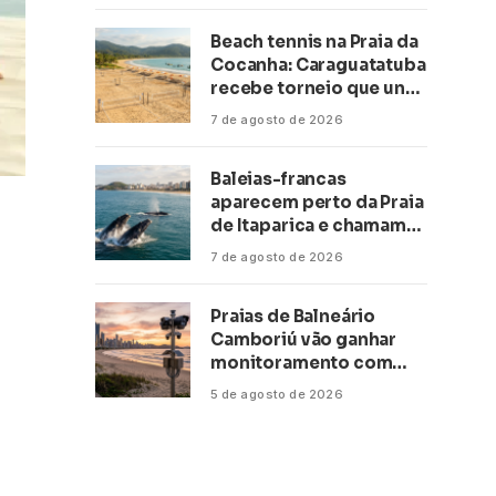
Beach tennis na Praia da
Cocanha: Caraguatatuba
recebe torneio que une
esporte, lazer e mar
7 de agosto de 2026
Baleias-francas
aparecem perto da Praia
de Itaparica e chamam
atenção no litoral do
7 de agosto de 2026
Espírito Santo
Praias de Balneário
Camboriú vão ganhar
monitoramento com
inteligência artificial
5 de agosto de 2026