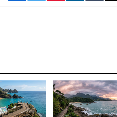
Facebook
Twitter
Pinterest
LinkedIn
Tumblr
E