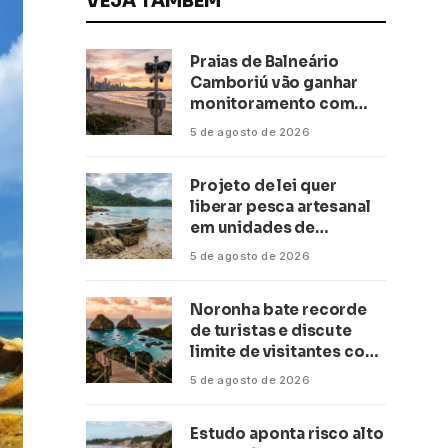
VEJA TAMBÉM
Praias de Balneário
Camboriú vão ganhar
monitoramento com
inteligência artificial
5 de agosto de 2026
Projeto de lei quer
liberar pesca artesanal
em unidades de
conservação
5 de agosto de 2026
Noronha bate recorde
de turistas e discute
limite de visitantes com
a Anac
5 de agosto de 2026
Estudo aponta risco alto