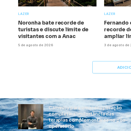
LAZER
LAZER
Noronha bate recorde de
Fernando 
turistas e discute limite de
recorde de
visitantes com a Anac
ampliar l
5 de agosto de 2026
3 de agosto de
ADICI
Caminho para uma recuperação
completa: a importância das
terapias complementares no pós-
operatório