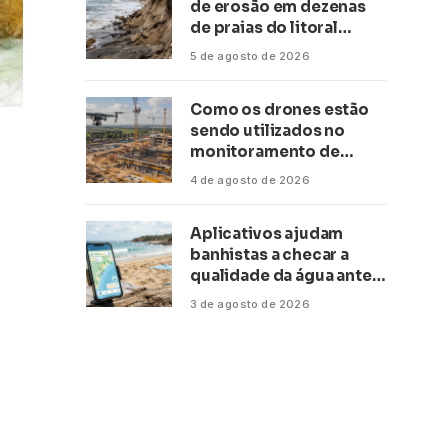
de erosão em dezenas
de praias do litoral
paulista
5 de agosto de 2026
Como os drones estão
sendo utilizados no
monitoramento de
obras de grande porte?
4 de agosto de 2026
Confira neste artigo
Aplicativos ajudam
banhistas a checar a
qualidade da água antes
de ir à praia
3 de agosto de 2026