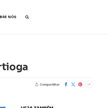
BRE NÓS
rtioga
Compartilhar