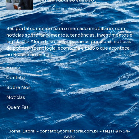
20 de setembro de 2024
Seu portal completo para o mercado imobiliário, com
notícias sobre lançamentos, tendências, investimentos e
legislação. Além disso, acompanhe as principais notícias
de política, tecnologia, economia e tudo o que acontece
no Brasil e no mundo.
Home
Contato
Sobre Nós
Notícias
Quem Faz
Jornal Litoral –
contato@jornalitoral.com.br
– tel.(11)91754-
6532