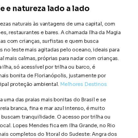
e e natureza lado a lado
lezas naturais às vantagens de uma capital, com
s, restaurantes e bares. A chamada Ilha da Magia
ias com crianças, surfistas e quem busca
as no leste mais agitadas pelo oceano, ideais para
ntal mais calmas, próprias para nadar com crianças.
ilha, só acessível por trilha ou barco, é
ais bonita de Florianópolis, justamente por
ipal proteção ambiental.
Melhores Destinos
 uma das praias mais bonitas do Brasil e se
ia branca, fina e mar azul intenso, é muito
e buscam tranquilidade. O acesso por trilha ou
local. Lopes Mendes fica em Ilha Grande, no Rio
mais completos do litoral do Sudeste: Angra dos