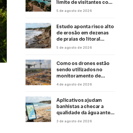
limite de visitantes com
a Anac
5 de agosto de 2026
Estudo aponta risco alto
de erosão em dezenas
de praias do litoral
paulista
5 de agosto de 2026
Como os drones estão
sendo utilizados no
monitoramento de
obras de grande porte?
4 de agosto de 2026
Confira neste artigo
Aplicativos ajudam
banhistas a checar a
qualidade da água antes
de ir à praia
3 de agosto de 2026