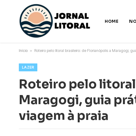
HOME
NO
Início
»
Roteiro pelo litoral brasileiro: de Florianópolis a Maragogi, g
LAZER
Roteiro pelo litoral
Maragogi, guia prá
viagem à praia