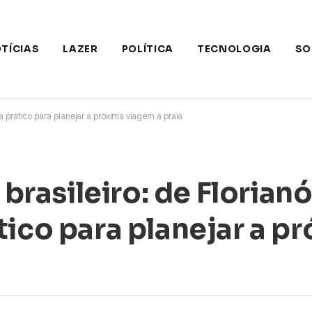
TÍCIAS
LAZER
POLÍTICA
TECNOLOGIA
SO
uia prático para planejar a próxima viagem à praia
 brasileiro: de Florianó
tico para planejar a p