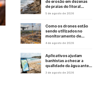
de erosão em dezenas
de praias do litoral
paulista
5 de agosto de 2026
Como os drones estão
sendo utilizados no
monitoramento de
obras de grande porte?
4 de agosto de 2026
Confira neste artigo
Aplicativos ajudam
banhistas a checar a
qualidade da água antes
de ir à praia
3 de agosto de 2026