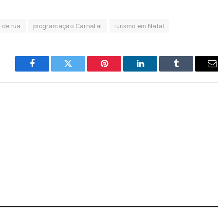
 de rua
programação Carnatal
turismo em Natal
Facebook
Twitter
Pinterest
LinkedIn
Tumblr
E