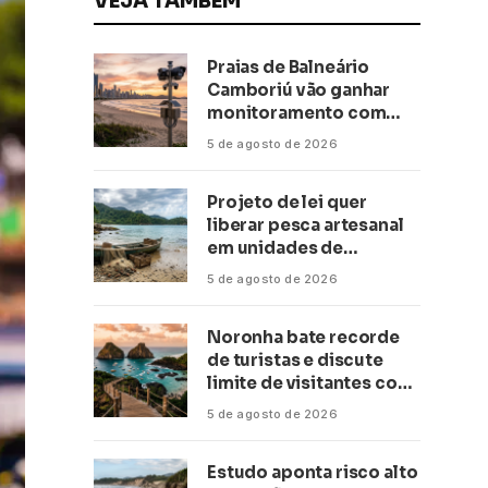
VEJA TAMBÉM
Praias de Balneário
Camboriú vão ganhar
monitoramento com
inteligência artificial
5 de agosto de 2026
Projeto de lei quer
liberar pesca artesanal
em unidades de
conservação
5 de agosto de 2026
Noronha bate recorde
de turistas e discute
limite de visitantes com
a Anac
5 de agosto de 2026
Estudo aponta risco alto