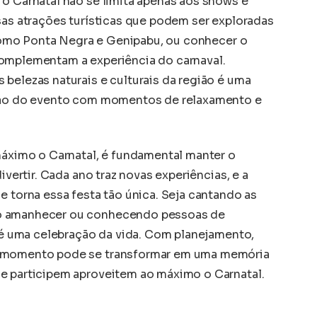
 o Carnatal não se limita apenas aos shows e
sas atrações turísticas que podem ser exploradas
, como Ponta Negra e Genipabu, ou conhecer o
complementam a experiência do carnaval.
belezas naturais e culturais da região é uma
ação do evento com momentos de relaxamento e
 máximo o Carnatal, é fundamental manter o
ivertir. Cada ano traz novas experiências, e a
e torna essa festa tão única. Seja cantando as
 o amanhecer ou conhecendo pessoas de
l é uma celebração da vida. Com planejamento,
a momento pode se transformar em uma memória
e participem aproveitem ao máximo o Carnatal.