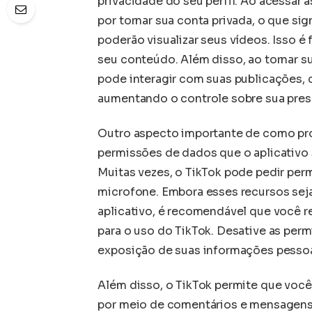
privacidade do seu perfil. Ao acessar 
por tornar sua conta privada, o que s
poderão visualizar seus vídeos. Isso 
seu conteúdo. Além disso, ao tornar s
pode interagir com suas publicações, 
aumentando o controle sobre sua pres
Outro aspecto importante de como prot
permissões de dados que o aplicativo s
Muitas vezes, o TikTok pode pedir perm
microfone. Embora esses recursos sej
aplicativo, é recomendável que você r
para o uso do TikTok. Desative as perm
exposição de suas informações pessoa
Além disso, o TikTok permite que voc
por meio de comentários e mensagens d