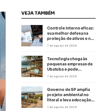
VEJA TAMBÉM
Controle interno eficaz:
sua melhor defesa na
proteção de ativos e na
saúde financeira!
7 de agosto de 2026
Tecnologia chega às
pequenas empresas de
Ubatuba e pode
transformar negócios
7 de agosto de 2026
ligados ao turismo no
litoral
Governo de SP amplia
projeto ambiental no
litoral e leva educação
climática a escolas de 16
7 de agosto de 2026
cidades