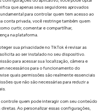
as configurações do aplicativo, você pode optar
ignifica que apenas seus seguidores aprovados
é fundamental para controlar quem tem acesso ao
ua conta privada, você restringe também quem
como curtir, comentar e compartilhar,
ença na plataforma.
eger sua privacidade no TikTok é revisar as
olicita ao ser instalado no seu dispositivo.
issão para acessar sua localização, câmera e
am necessários para o funcionamento do
evise quais permissões são realmente essenciais
issões que não são necessárias para reduzir a
is.
ê controle quem pode interagir com seu conteúdo
iretas. Ao personalizar essas configurações,