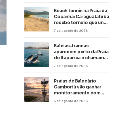
Beach tennis na Praia da
Cocanha: Caraguatatuba
recebe torneio que une
esporte, lazer e mar
7 de agosto de 2026
Baleias-francas
aparecem perto da Praia
de Itaparica e chamam
atenção no litoral do
7 de agosto de 2026
Espírito Santo
Praias de Balneário
Camboriú vão ganhar
monitoramento com
inteligência artificial
5 de agosto de 2026