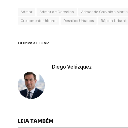
Admar
Admar de Carvalho
Admar de Carvalho Martin
Crescimento Urbano
Desafios Urbanos
Rápida Urbani
COMPARTILHAR.
Diego Velázquez
LEIA TAMBÉM