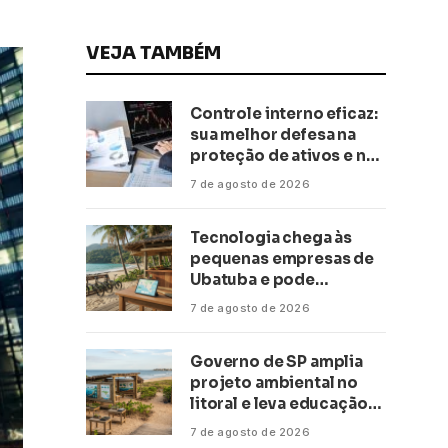
VEJA TAMBÉM
Controle interno eficaz:
sua melhor defesa na
proteção de ativos e na
saúde financeira!
7 de agosto de 2026
Tecnologia chega às
pequenas empresas de
Ubatuba e pode
transformar negócios
7 de agosto de 2026
ligados ao turismo no
litoral
Governo de SP amplia
projeto ambiental no
litoral e leva educação
climática a escolas de 16
7 de agosto de 2026
cidades