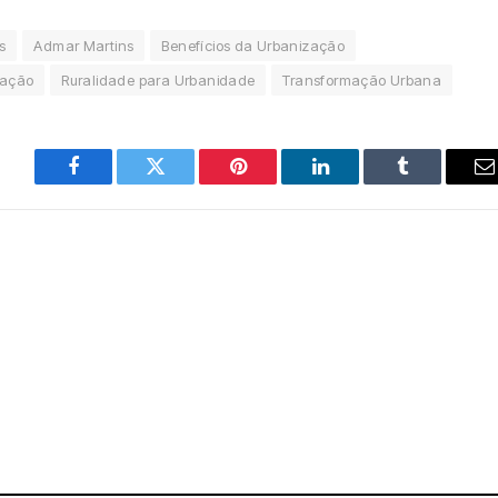
s
Admar Martins
Benefícios da Urbanização
zação
Ruralidade para Urbanidade
Transformação Urbana
Facebook
Twitter
Pinterest
LinkedIn
Tumblr
E