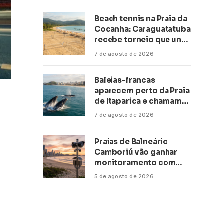
Beach tennis na Praia da
Cocanha: Caraguatatuba
recebe torneio que une
esporte, lazer e mar
7 de agosto de 2026
Baleias-francas
aparecem perto da Praia
de Itaparica e chamam
atenção no litoral do
7 de agosto de 2026
Espírito Santo
Praias de Balneário
Camboriú vão ganhar
monitoramento com
inteligência artificial
5 de agosto de 2026