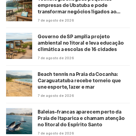
empresas de Ubatuba e pode
transformar negócios ligados ao
turismo no litoral
7 de agosto de 2026
Governo de SP amplia projeto
ambiental no litoral e leva educação
climática a escolas de 16 cidades
7 de agosto de 2026
Beach tennis na Praia da Cocanha:
Caraguatatuba recebe torneio que
une esporte, lazer e mar
7 de agosto de 2026
Baleias-francas aparecem perto da
Praia de Itaparica e chamam atenção
no litoral do Espírito Santo
7 de agosto de 2026