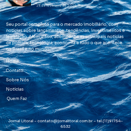
24 de fevereiro de 2026
Seu portal completo para o mercado imobiliário, com
notícias sobre lançamentos, tendências, investimentos e
legislação. Além disso, acompanhe as principais notícias
de política, tecnologia, economia e tudo o que acontece
no Brasil e no mundo.
Home
Contato
Sobre Nós
Notícias
Quem Faz
Jornal Litoral –
contato@jornalitoral.com.br
– tel.(11)91754-
6532