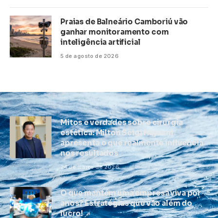
Praias de Balneário Camboriú vão
ganhar monitoramento com
inteligência artificial
5 de agosto de 2026
Mitos e verdades sobre cirurgia
estética: Milton Seigi Hayashi
apresenta o que realmente influencia
nos resultados
24 de março de 2026
O que mantém uma empresa viva por
anos? Estratégias que vão além do
lucro!