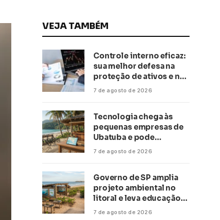
VEJA TAMBÉM
Controle interno eficaz:
sua melhor defesa na
proteção de ativos e na
saúde financeira!
7 de agosto de 2026
Tecnologia chega às
pequenas empresas de
Ubatuba e pode
transformar negócios
7 de agosto de 2026
ligados ao turismo no
litoral
Governo de SP amplia
projeto ambiental no
litoral e leva educação
climática a escolas de 16
7 de agosto de 2026
cidades