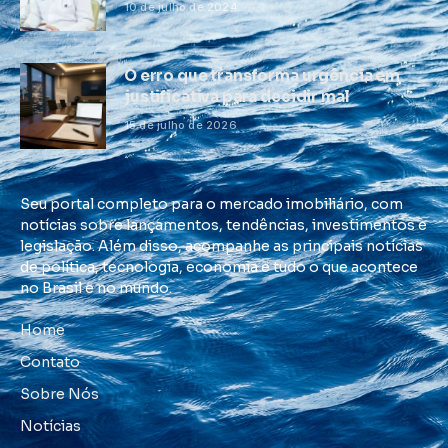
10 de julho de 2024
O erro que transforma urgência em
justificativa para decidir mal
15 de julho de 2026
Seu portal completo para o mercado imobiliário, com
notícias sobre lançamentos, tendências, investimentos e
legislação. Além disso, acompanhe as principais notícias
de política, tecnologia, economia e tudo o que acontece
no Brasil e no mundo.
Home
Contato
Sobre Nós
Notícias