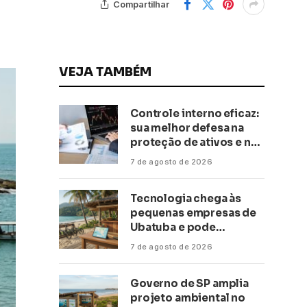
Compartilhar
VEJA TAMBÉM
Controle interno eficaz:
sua melhor defesa na
proteção de ativos e na
saúde financeira!
7 de agosto de 2026
Tecnologia chega às
pequenas empresas de
Ubatuba e pode
transformar negócios
7 de agosto de 2026
ligados ao turismo no
litoral
Governo de SP amplia
projeto ambiental no