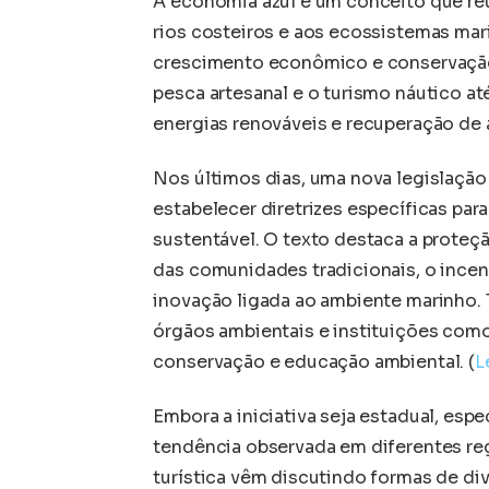
A economia azul é um conceito que re
rios costeiros e aos ecossistemas mar
crescimento econômico e conservação 
pesca artesanal e o turismo náutico at
energias renováveis e recuperação de 
Nos últimos dias, uma nova legislação
estabelecer diretrizes específicas pa
sustentável. O texto destaca a proteç
das comunidades tradicionais, o incen
inovação ligada ao ambiente marinho.
órgãos ambientais e instituições como
conservação e educação ambiental. (
L
Embora a iniciativa seja estadual, esp
tendência observada em diferentes reg
turística vêm discutindo formas de di