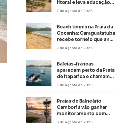
litoral e leva educação
climática a escolas de 16
7 de agosto de 2026
cidades
Beach tennis na Praia da
Cocanha: Caraguatatuba
recebe torneio que une
esporte, lazer e mar
7 de agosto de 2026
Baleias-francas
aparecem perto da Praia
de Itaparica e chamam
atenção no litoral do
7 de agosto de 2026
Espírito Santo
Praias de Balneário
Camboriú vão ganhar
monitoramento com
inteligência artificial
5 de agosto de 2026