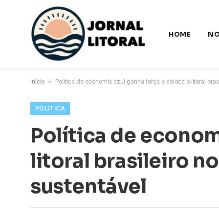
HOME
NO
Início
»
Política de economia azul ganha força e coloca o litoral bra
POLÍTICA
Política de econom
litoral brasileiro 
sustentável