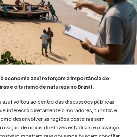
 à economia azul reforçam a importância de
as e o turismo de natureza no Brasil.
 azul voltou ao centro das discussões públicas
ue interessa diretamente a moradores, turistas e
 como desenvolver as regiões costeiras sem
ovação de novas diretrizes estaduais e o avanço
 costeiro mostram que governos buscam conciliar