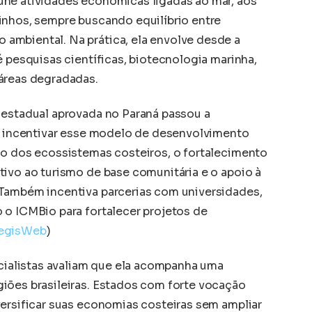
úne atividades econômicas ligadas ao mar, aos
inhos, sempre buscando equilíbrio entre
ambiental. Na prática, ela envolve desde a
é pesquisas científicas, biotecnologia marinha,
áreas degradadas.
 estadual aprovada no Paraná passou a
ra incentivar esse modelo de desenvolvimento
ão dos ecossistemas costeiros, o fortalecimento
tivo ao turismo de base comunitária e o apoio à
 Também incentiva parcerias com universidades,
 o ICMBio para fortalecer projetos de
egisWeb
)
ecialistas avaliam que ela acompanha uma
iões brasileiras. Estados com forte vocação
versificar suas economias costeiras sem ampliar