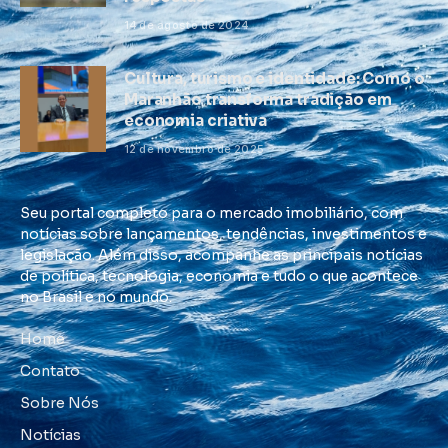
14 de agosto de 2024
Cultura, turismo e identidade: Como o
Maranhão transforma tradição em
economia criativa
12 de novembro de 2025
Seu portal completo para o mercado imobiliário, com
notícias sobre lançamentos, tendências, investimentos e
legislação. Além disso, acompanhe as principais notícias
de política, tecnologia, economia e tudo o que acontece
no Brasil e no mundo.
Home
Contato
Sobre Nós
Notícias