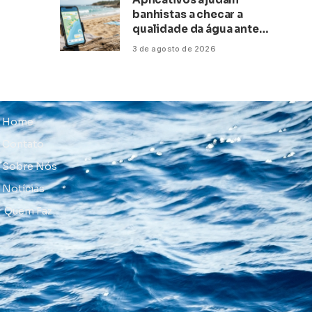
banhistas a checar a
qualidade da água antes
de ir à praia
3 de agosto de 2026
Home
Contato
Sobre Nós
Notícias
Quem Faz