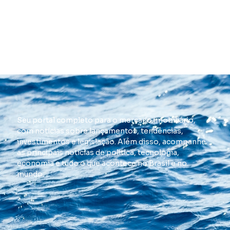
Seu portal completo para o mercado imobiliário,
com notícias sobre lançamentos, tendências,
investimentos e legislação. Além disso, acompanhe
as principais notícias de política, tecnologia,
economia e tudo o que acontece no Brasil e no
mundo.