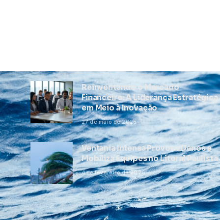
Reinventando o Mercado
Financeiro: A Liderança Estratégica
em Meio à Inovação
27 de maio de 2025
Ventania Intensa Provoca Danos e
Mobiliza Equipes no Litoral Paulista
4 de fevereiro de 2026