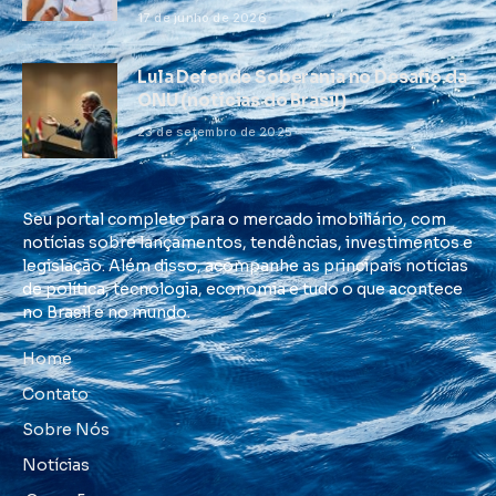
17 de junho de 2026
Lula Defende Soberania no Desafio da
ONU (notícias do Brasil)
23 de setembro de 2025
Seu portal completo para o mercado imobiliário, com
notícias sobre lançamentos, tendências, investimentos e
legislação. Além disso, acompanhe as principais notícias
de política, tecnologia, economia e tudo o que acontece
no Brasil e no mundo.
Home
Contato
Sobre Nós
Notícias