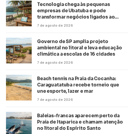
Tecnologia chega às pequenas
empresas de Ubatuba e pode
transformar negócios ligados ao
turismo no litoral
7 de agosto de 2026
Governo de SP amplia projeto
ambiental no litoral e leva educação
climática a escolas de 16 cidades
7 de agosto de 2026
Beach tennis na Praia da Cocanha:
Caraguatatuba recebe torneio que
une esporte, lazer e mar
7 de agosto de 2026
Baleias-francas aparecem perto da
Praia de Itaparica e chamam atenção
no litoral do Espírito Santo