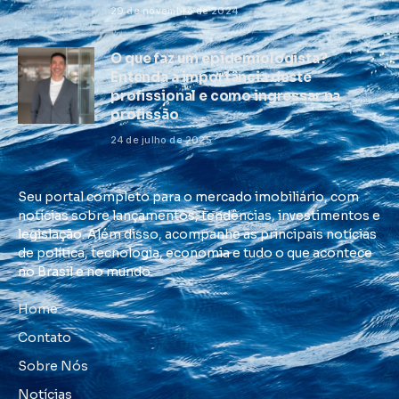
29 de novembro de 2024
O que faz um epidemiologista?
Entenda a importância deste
profissional e como ingressar na
profissão
24 de julho de 2025
Seu portal completo para o mercado imobiliário, com
notícias sobre lançamentos, tendências, investimentos e
legislação. Além disso, acompanhe as principais notícias
de política, tecnologia, economia e tudo o que acontece
no Brasil e no mundo.
Home
Contato
Sobre Nós
Notícias