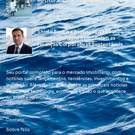
no Litoral, valor do aluguel passa por
instabilidade
14 de maio de 2024
Shield Bank e a Ascensão do ESG:
Como as Fintechs Remodelam as
Finanças Corporativas Sustentáveis
27 de maio de 2025
Seu portal completo para o mercado imobiliário, com
notícias sobre lançamentos, tendências, investimentos e
legislação. Além disso, acompanhe as principais notícias
de política, tecnologia, economia e tudo o que acontece
no Brasil e no mundo.
Home
Contato
Sobre Nós