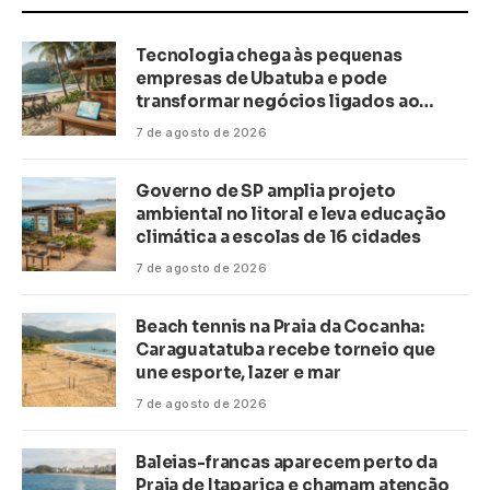
Tecnologia chega às pequenas
empresas de Ubatuba e pode
transformar negócios ligados ao
turismo no litoral
7 de agosto de 2026
Governo de SP amplia projeto
ambiental no litoral e leva educação
climática a escolas de 16 cidades
7 de agosto de 2026
Beach tennis na Praia da Cocanha:
Caraguatatuba recebe torneio que
une esporte, lazer e mar
7 de agosto de 2026
Baleias-francas aparecem perto da
Praia de Itaparica e chamam atenção