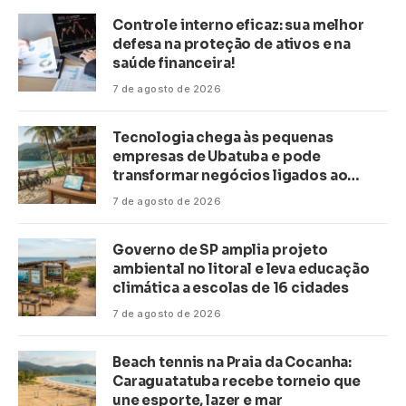
Controle interno eficaz: sua melhor
defesa na proteção de ativos e na
saúde financeira!
7 de agosto de 2026
Tecnologia chega às pequenas
empresas de Ubatuba e pode
transformar negócios ligados ao
turismo no litoral
7 de agosto de 2026
Governo de SP amplia projeto
ambiental no litoral e leva educação
climática a escolas de 16 cidades
7 de agosto de 2026
Beach tennis na Praia da Cocanha:
Caraguatatuba recebe torneio que
une esporte, lazer e mar