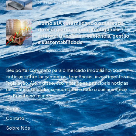
27 de janeiro de 2026
Como a IA está mudando o mercado
de energia no mundo: inteligência
artificial transforma eficiência, gestão
e sustentabilidade
5 de agosto de 2025
Seu portal completo para o mercado imobiliário, com
notícias sobre lançamentos, tendências, investimentos e
legislação. Além disso, acompanhe as principais notícias
de política, tecnologia, economia e tudo o que acontece
no Brasil e no mundo.
Home
Contato
Sobre Nós