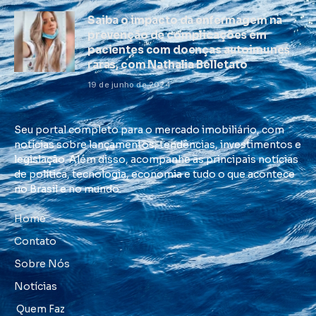
Saiba o impacto da enfermagem na
prevenção de complicações em
pacientes com doenças autoimunes
raras, com Nathalia Belletato
19 de junho de 2024
Seu portal completo para o mercado imobiliário, com
notícias sobre lançamentos, tendências, investimentos e
legislação. Além disso, acompanhe as principais notícias
de política, tecnologia, economia e tudo o que acontece
no Brasil e no mundo.
Home
Contato
Sobre Nós
Notícias
Quem Faz