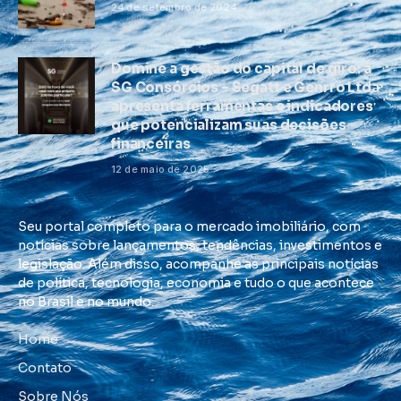
24 de setembro de 2024
Domine a gestão do capital de giro: a
SG Consórcios – Segatt e Genrro Ltda
apresenta ferramentas e indicadores
que potencializam suas decisões
financeiras
12 de maio de 2025
Seu portal completo para o mercado imobiliário, com
notícias sobre lançamentos, tendências, investimentos e
legislação. Além disso, acompanhe as principais notícias
de política, tecnologia, economia e tudo o que acontece
no Brasil e no mundo.
Home
Contato
Sobre Nós