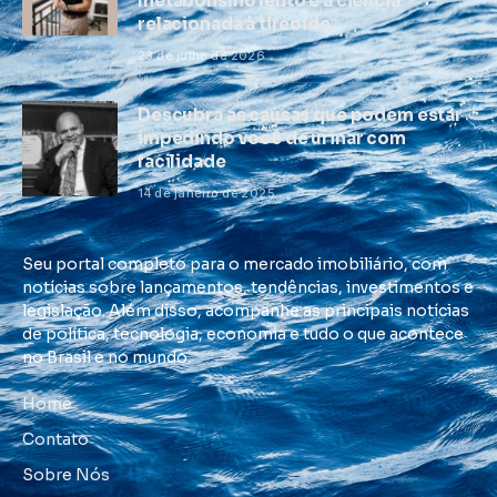
metabolismo lento e a ciência
relacionada à tireoide
23 de julho de 2026
Descubra as causas que podem estar
impedindo você de urinar com
facilidade
14 de janeiro de 2025
Seu portal completo para o mercado imobiliário, com
notícias sobre lançamentos, tendências, investimentos e
legislação. Além disso, acompanhe as principais notícias
de política, tecnologia, economia e tudo o que acontece
no Brasil e no mundo.
Home
Contato
Sobre Nós