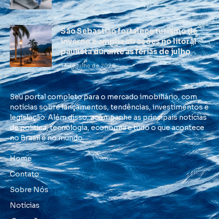
São Sebastião fortalece turismo de
inverno e amplia atrações no litoral
paulista durante as férias de julho
17 de julho de 2026
Seu portal completo para o mercado imobiliário, com
notícias sobre lançamentos, tendências, investimentos e
legislação. Além disso, acompanhe as principais notícias
de política, tecnologia, economia e tudo o que acontece
no Brasil e no mundo.
Home
Contato
Sobre Nós
Notícias