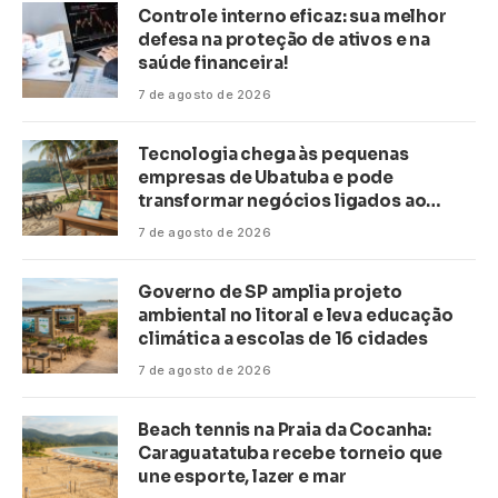
Controle interno eficaz: sua melhor
defesa na proteção de ativos e na
saúde financeira!
7 de agosto de 2026
Tecnologia chega às pequenas
empresas de Ubatuba e pode
transformar negócios ligados ao
turismo no litoral
7 de agosto de 2026
Governo de SP amplia projeto
ambiental no litoral e leva educação
climática a escolas de 16 cidades
7 de agosto de 2026
Beach tennis na Praia da Cocanha:
Caraguatatuba recebe torneio que
une esporte, lazer e mar