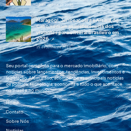
20 de agosto de 2025
Maragogi, Jericoacoara e Arraial do
Cabo lideram as preferências dos
viajantes para o litoral brasileiro em
2026
25 de junho de 2026
Seu portal completo para o mercado imobiliário, com
notícias sobre lançamentos, tendências, investimentos e
legislação. Além disso, acompanhe as principais notícias
de política, tecnologia, economia e tudo o que acontece
no Brasil e no mundo.
Home
Contato
Sobre Nós
Notícias