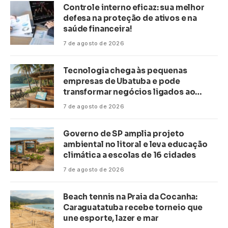
Controle interno eficaz: sua melhor
defesa na proteção de ativos e na
saúde financeira!
7 de agosto de 2026
Tecnologia chega às pequenas
empresas de Ubatuba e pode
transformar negócios ligados ao
turismo no litoral
7 de agosto de 2026
Governo de SP amplia projeto
ambiental no litoral e leva educação
climática a escolas de 16 cidades
7 de agosto de 2026
Beach tennis na Praia da Cocanha:
Caraguatatuba recebe torneio que
une esporte, lazer e mar