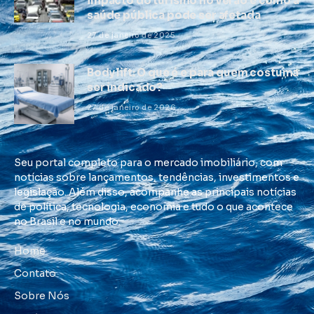
impacto do turismo no verão e como a
saúde pública pode ser afetada
27 de janeiro de 2025
Body lift: O que é e para quem costuma
ser indicado?
27 de janeiro de 2026
Seu portal completo para o mercado imobiliário, com
notícias sobre lançamentos, tendências, investimentos e
legislação. Além disso, acompanhe as principais notícias
de política, tecnologia, economia e tudo o que acontece
no Brasil e no mundo.
Home
Contato
Sobre Nós