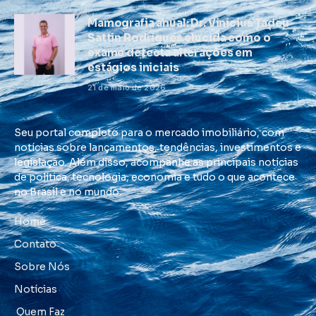
Mamografia anual: Dr. Vinicius Tadeu
Sattin Rodrigues elucida como o
exame detecta alterações em
estágios iniciais
21 de maio de 2026
Seu portal completo para o mercado imobiliário, com
notícias sobre lançamentos, tendências, investimentos e
legislação. Além disso, acompanhe as principais notícias
de política, tecnologia, economia e tudo o que acontece
no Brasil e no mundo.
Home
Contato
Sobre Nós
Notícias
Quem Faz