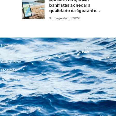
banhistas a checar a
qualidade da água antes
de ir à praia
3 de agosto de 2026
Home
Contato
Sobre Nós
Notícias
Quem Faz