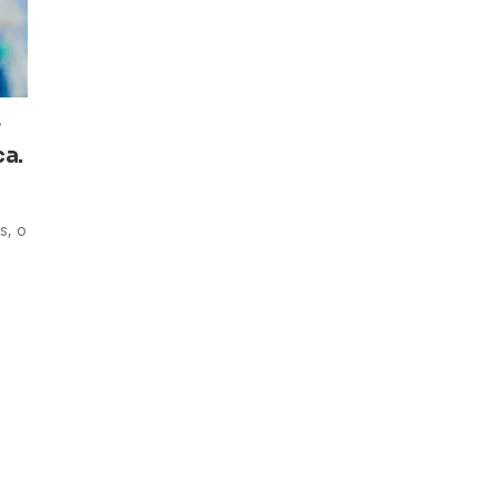
r
ca.
s, o