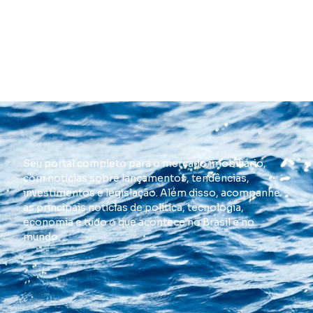
Seu portal completo para o mercado imobiliário,
com notícias sobre lançamentos, tendências,
investimentos e legislação. Além disso, acompanhe
as principais notícias de política, tecnologia,
economia e tudo o que acontece no Brasil e no
mundo.