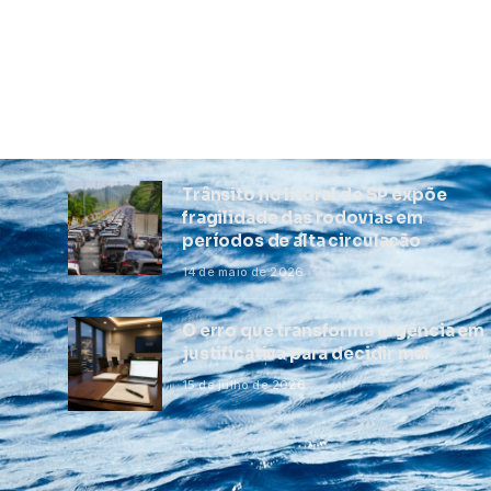
Trânsito no litoral de SP expõe
fragilidade das rodovias em
períodos de alta circulação
14 de maio de 2026
O erro que transforma urgência em
justificativa para decidir mal
15 de julho de 2026