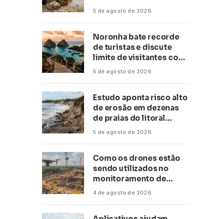
conservação
5 de agosto de 2026
Noronha bate recorde
de turistas e discute
limite de visitantes com
a Anac
5 de agosto de 2026
Estudo aponta risco alto
de erosão em dezenas
de praias do litoral
paulista
5 de agosto de 2026
Como os drones estão
sendo utilizados no
monitoramento de
obras de grande porte?
4 de agosto de 2026
Confira neste artigo
Aplicativos ajudam