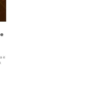
ve
ra e
u