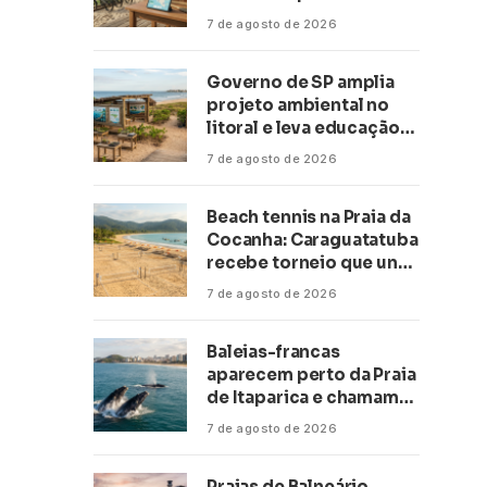
transformar negócios
7 de agosto de 2026
ligados ao turismo no
litoral
Governo de SP amplia
projeto ambiental no
litoral e leva educação
climática a escolas de 16
7 de agosto de 2026
cidades
Beach tennis na Praia da
Cocanha: Caraguatatuba
recebe torneio que une
esporte, lazer e mar
7 de agosto de 2026
Baleias-francas
aparecem perto da Praia
de Itaparica e chamam
atenção no litoral do
7 de agosto de 2026
Espírito Santo
Praias de Balneário