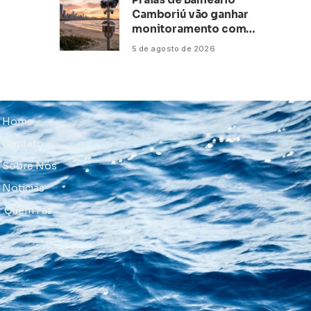
Camboriú vão ganhar
monitoramento com
inteligência artificial
5 de agosto de 2026
Home
Contato
Sobre Nós
Notícias
Quem Faz