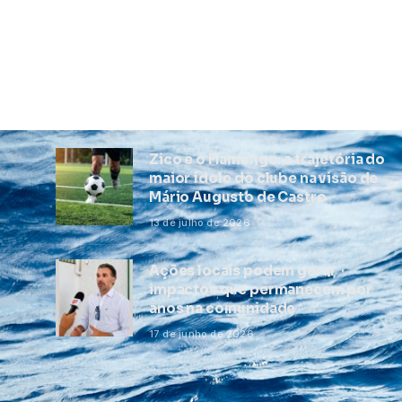
Zico e o Flamengo: a trajetória do
maior ídolo do clube na visão de
Mário Augusto de Castro
13 de julho de 2026
Ações locais podem gerar
impactos que permanecem por
anos na comunidade
17 de junho de 2026