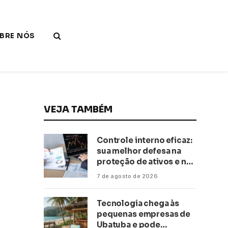
BRE NÓS
VEJA TAMBÉM
Controle interno eficaz:
sua melhor defesa na
proteção de ativos e na
saúde financeira!
7 de agosto de 2026
Tecnologia chega às
pequenas empresas de
Ubatuba e pode