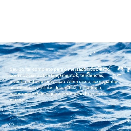
Seu portal completo para o mercado imobiliário,
com notícias sobre lançamentos, tendências,
investimentos e legislação. Além disso, acompanhe
as principais notícias de política, tecnologia,
economia e tudo o que acontece no Brasil e no
mundo.