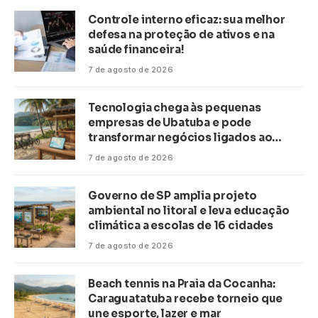
Controle interno eficaz: sua melhor
defesa na proteção de ativos e na
saúde financeira!
7 de agosto de 2026
Tecnologia chega às pequenas
empresas de Ubatuba e pode
transformar negócios ligados ao
turismo no litoral
7 de agosto de 2026
Governo de SP amplia projeto
ambiental no litoral e leva educação
climática a escolas de 16 cidades
7 de agosto de 2026
Beach tennis na Praia da Cocanha:
Caraguatatuba recebe torneio que
une esporte, lazer e mar