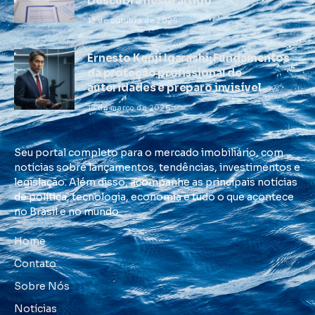
Descubra neste artigo
13 de outubro de 2025
Ernesto Kenji Igarashi: Fundamentos
da proteção profissional de
autoridades e preparo invisível
18 de março de 2026
Seu portal completo para o mercado imobiliário, com
notícias sobre lançamentos, tendências, investimentos e
legislação. Além disso, acompanhe as principais notícias
de política, tecnologia, economia e tudo o que acontece
no Brasil e no mundo.
Home
Contato
Sobre Nós
Notícias