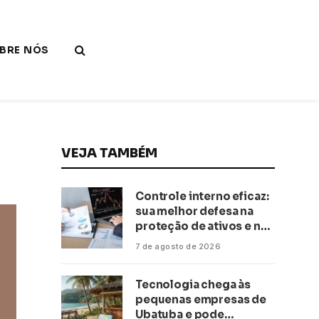
BRE NÓS
VEJA TAMBÉM
Controle interno eficaz:
sua melhor defesa na
proteção de ativos e na
saúde financeira!
7 de agosto de 2026
Tecnologia chega às
pequenas empresas de
Ubatuba e pode