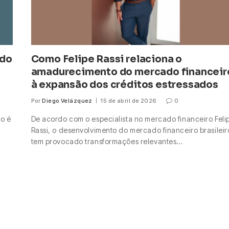
ido
Como Felipe Rassi relaciona o
amadurecimento do mercado financeir
à expansão dos créditos estressados
Por
Diego Velázquez
15 de abril de 2026
0
do é
De acordo com o especialista no mercado financeiro Feli
Rassi, o desenvolvimento do mercado financeiro brasileir
tem provocado transformações relevantes…