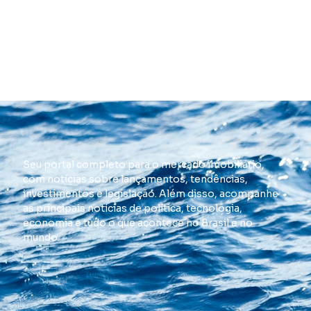
Seu portal completo para o mercado imobiliário,
com notícias sobre lançamentos, tendências,
investimentos e legislação. Além disso, acompanhe
as principais notícias de política, tecnologia,
economia e tudo o que acontece no Brasil e no
mundo.