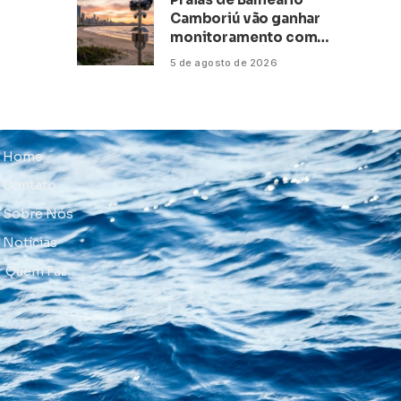
Camboriú vão ganhar
monitoramento com
inteligência artificial
5 de agosto de 2026
Home
Contato
Sobre Nós
Notícias
Quem Faz