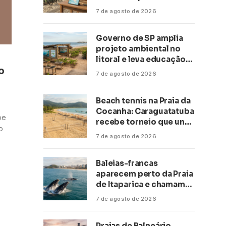
transformar negócios
7 de agosto de 2026
ligados ao turismo no
litoral
Governo de SP amplia
projeto ambiental no
litoral e leva educação
o
climática a escolas de 16
7 de agosto de 2026
cidades
Beach tennis na Praia da
Cocanha: Caraguatatuba
pe
recebe torneio que une
o
esporte, lazer e mar
7 de agosto de 2026
Baleias-francas
aparecem perto da Praia
de Itaparica e chamam
atenção no litoral do
7 de agosto de 2026
Espírito Santo
Praias de Balneário