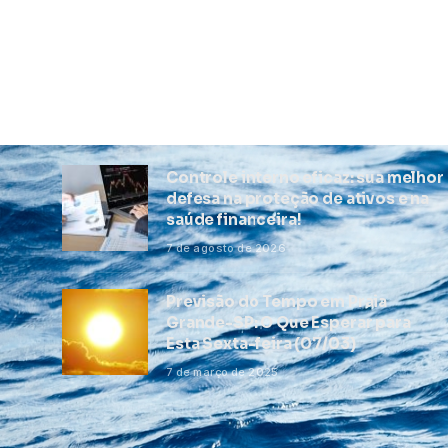
Controle interno eficaz: sua melhor
defesa na proteção de ativos e na
saúde financeira!
7 de agosto de 2026
Previsão do Tempo em Praia
Grande-SP: O Que Esperar para
Esta Sexta-feira (07/03)
7 de março de 2025