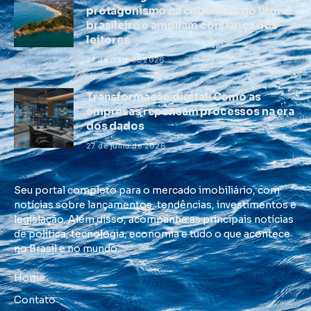
protagonismo na cobertura do litoral
brasileiro e ampliam confiança dos
leitores
27 de maio de 2026
Transformação digital: Como as
empresas repensam processos na era
dos dados
27 de julho de 2026
Seu portal completo para o mercado imobiliário, com
notícias sobre lançamentos, tendências, investimentos e
legislação. Além disso, acompanhe as principais notícias
de política, tecnologia, economia e tudo o que acontece
no Brasil e no mundo.
Home
Contato