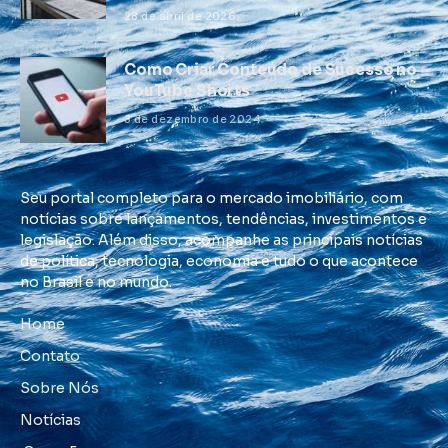
28 de abril de 2026
Como Criar Conteúdo de Sucesso no
YouTube Shorts
3 de dezembro de 2024
Seu portal completo para o mercado imobiliário, com
notícias sobre lançamentos, tendências, investimentos e
legislação. Além disso, acompanhe as principais notícias
de política, tecnologia, economia e tudo o que acontece
no Brasil e no mundo.
Home
Contato
Sobre Nós
Notícias