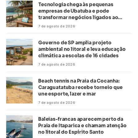
Tecnologia chega às pequenas
empresas de Ubatuba e pode
transformar negócios ligados ao
turismo no litoral
7 de agosto de 2026
Governo de SP amplia projeto
ambiental no litoral e leva educação
climática a escolas de 16 cidades
7 de agosto de 2026
Beach tennis na Praia da Cocanha:
Caraguatatuba recebe torneio que
une esporte, lazer e mar
7 de agosto de 2026
Baleias-francas aparecem perto da
Praia de Itaparica e chamam atenção
no litoral do Espírito Santo