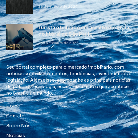
29 de agosto de 2024
Turista é baleado em assalto em praia
do litoral de São Paulo
1 de setembro de 2025
Seu portal completo para o mercado imobiliário, com
notícias sobre lançamentos, tendências, investimentos e
legislação. Além disso, acompanhe as principais notícias
de política, tecnologia, economia e tudo o que acontece
no Brasil e no mundo.
Home
Contato
Sobre Nós
Notícias