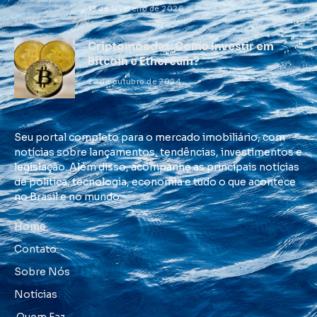
13 de fevereiro de 2026
Criptomoedas: Como Investir em
Bitcoin e Ethereum?
28 de outubro de 2024
Seu portal completo para o mercado imobiliário, com
notícias sobre lançamentos, tendências, investimentos e
legislação. Além disso, acompanhe as principais notícias
de política, tecnologia, economia e tudo o que acontece
no Brasil e no mundo.
Home
Contato
Sobre Nós
Notícias