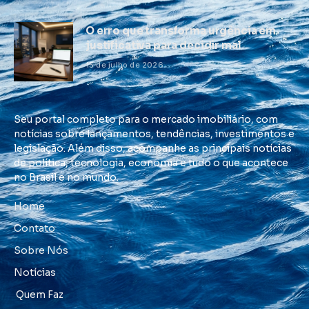
O erro que transforma urgência em
justificativa para decidir mal
15 de julho de 2026
Seu portal completo para o mercado imobiliário, com
notícias sobre lançamentos, tendências, investimentos e
legislação. Além disso, acompanhe as principais notícias
de política, tecnologia, economia e tudo o que acontece
no Brasil e no mundo.
Home
Contato
Sobre Nós
Notícias
Quem Faz