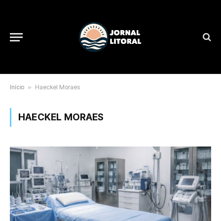
Início
»
Haeckel Moraes
HAECKEL MORAES