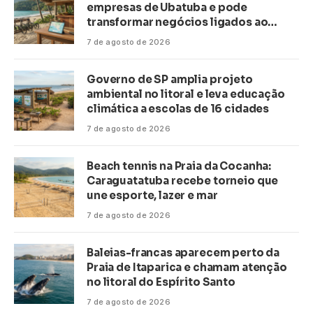
empresas de Ubatuba e pode
transformar negócios ligados ao
turismo no litoral
7 de agosto de 2026
Governo de SP amplia projeto
ambiental no litoral e leva educação
climática a escolas de 16 cidades
7 de agosto de 2026
Beach tennis na Praia da Cocanha:
Caraguatatuba recebe torneio que
une esporte, lazer e mar
7 de agosto de 2026
Baleias-francas aparecem perto da
Praia de Itaparica e chamam atenção
no litoral do Espírito Santo
7 de agosto de 2026