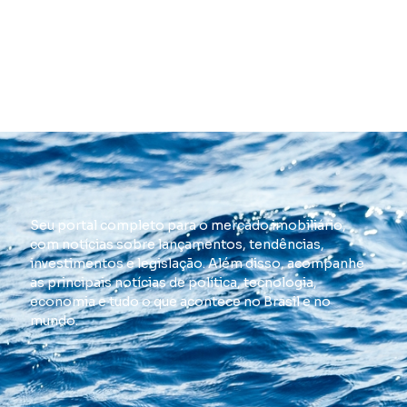
Seu portal completo para o mercado imobiliário,
com notícias sobre lançamentos, tendências,
investimentos e legislação. Além disso, acompanhe
as principais notícias de política, tecnologia,
economia e tudo o que acontece no Brasil e no
mundo.