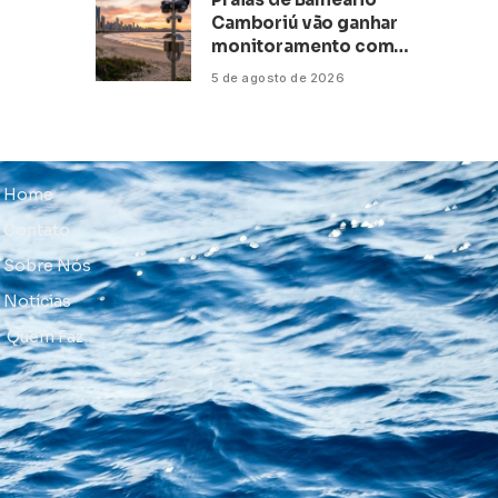
Camboriú vão ganhar
monitoramento com
inteligência artificial
5 de agosto de 2026
Home
Contato
Sobre Nós
Notícias
Quem Faz