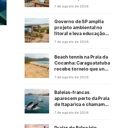
transformar negócios
7 de agosto de 2026
ligados ao turismo no
litoral
Governo de SP amplia
projeto ambiental no
litoral e leva educação
climática a escolas de 16
7 de agosto de 2026
cidades
Beach tennis na Praia da
Cocanha: Caraguatatuba
recebe torneio que une
esporte, lazer e mar
7 de agosto de 2026
Baleias-francas
aparecem perto da Praia
de Itaparica e chamam
atenção no litoral do
7 de agosto de 2026
Espírito Santo
Praias de Balneário