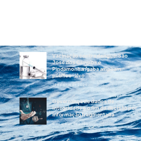
Vacinação contra dengue: São
José dos Campos e
Pindamonhangaba ampliam
público-alvo
14 de maio de 2024
Governança de dados de
integridade e o fim da decisão por
informação fragmentada
6 de março de 2026