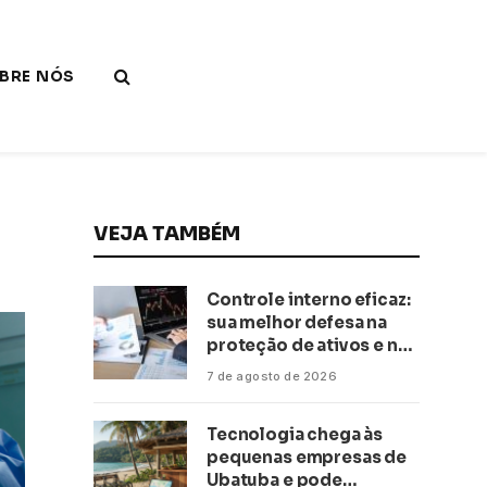
BRE NÓS
VEJA TAMBÉM
Controle interno eficaz:
sua melhor defesa na
proteção de ativos e na
saúde financeira!
7 de agosto de 2026
Tecnologia chega às
pequenas empresas de
Ubatuba e pode