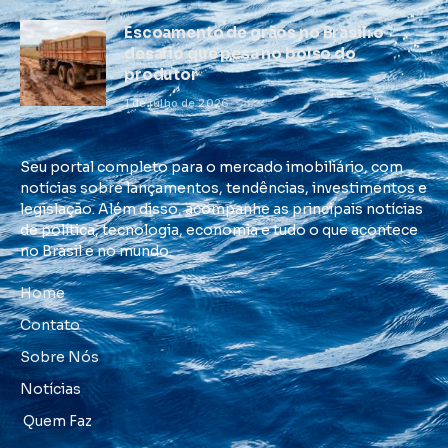
Escoamento de grãos no Brasil: o
desafio que pesa no bolso do
produtor
1 de julho de 2026
Seu portal completo para o mercado imobiliário, com
notícias sobre lançamentos, tendências, investimentos e
legislação. Além disso, acompanhe as principais notícias
de política, tecnologia, economia e tudo o que acontece
no Brasil e no mundo.
Home
Contato
Sobre Nós
Notícias
Quem Faz