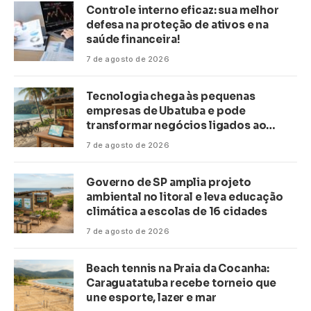
Controle interno eficaz: sua melhor
defesa na proteção de ativos e na
saúde financeira!
7 de agosto de 2026
Tecnologia chega às pequenas
empresas de Ubatuba e pode
transformar negócios ligados ao
turismo no litoral
7 de agosto de 2026
Governo de SP amplia projeto
ambiental no litoral e leva educação
climática a escolas de 16 cidades
7 de agosto de 2026
Beach tennis na Praia da Cocanha:
Caraguatatuba recebe torneio que
une esporte, lazer e mar