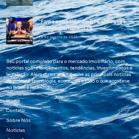
27 de julho de 2026
“Farpa entre líder do PT e advogado
de Trump em plena TV”
26 de agosto de 2025
Seu portal completo para o mercado imobiliário, com
notícias sobre lançamentos, tendências, investimentos e
legislação. Além disso, acompanhe as principais notícias
de política, tecnologia, economia e tudo o que acontece
no Brasil e no mundo.
Home
Contato
Sobre Nós
Notícias