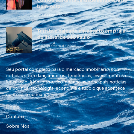
como a sustentabilidade influencia no
bem-estar
15 de julho de 2025
Turista é baleado em assalto em praia
do litoral de São Paulo
1 de setembro de 2025
Seu portal completo para o mercado imobiliário, com
notícias sobre lançamentos, tendências, investimentos e
legislação. Além disso, acompanhe as principais notícias
de política, tecnologia, economia e tudo o que acontece
no Brasil e no mundo.
Home
Contato
Sobre Nós