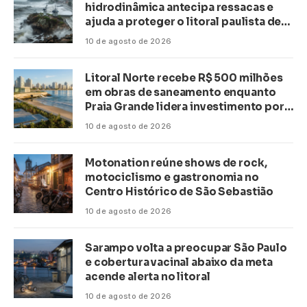
hidrodinâmica antecipa ressacas e
ajuda a proteger o litoral paulista de
inundações
10 de agosto de 2026
Litoral Norte recebe R$ 500 milhões
em obras de saneamento enquanto
Praia Grande lidera investimento por
habitante no país
10 de agosto de 2026
Motonation reúne shows de rock,
motociclismo e gastronomia no
Centro Histórico de São Sebastião
10 de agosto de 2026
Sarampo volta a preocupar São Paulo
e cobertura vacinal abaixo da meta
acende alerta no litoral
10 de agosto de 2026