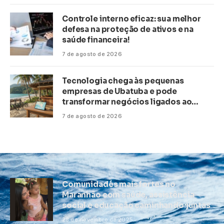
Controle interno eficaz: sua melhor
defesa na proteção de ativos e na
saúde financeira!
7 de agosto de 2026
Tecnologia chega às pequenas
empresas de Ubatuba e pode
transformar negócios ligados ao
turismo no litoral
7 de agosto de 2026
Comunidades mais fortes no
Maranhão com saúde, assistência
social e educação caminhando juntas
28 de novembro de 2025