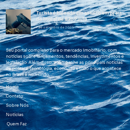
Turista é baleado em assalto em praia
do litoral de São Paulo
1 de setembro de 2025
Seu portal completo para o mercado imobiliário, com
notícias sobre lançamentos, tendências, investimentos e
legislação. Além disso, acompanhe as principais notícias
de política, tecnologia, economia e tudo o que acontece
no Brasil e no mundo.
Home
Contato
Sobre Nós
Notícias
Quem Faz