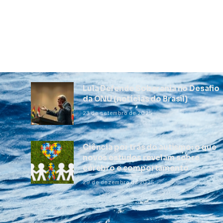
Lula Defende Soberania no Desafio
da ONU (notícias do Brasil)
23 de setembro de 2025
Ciência por trás do autismo: o que
novos estudos revelam sobre
cérebro e comportamento
29 de dezembro de 2025