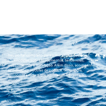
Seu portal completo para o mercado imobiliário,
com notícias sobre lançamentos, tendências,
investimentos e legislação. Além disso, acompanhe
as principais notícias de política, tecnologia,
economia e tudo o que acontece no Brasil e no
mundo.