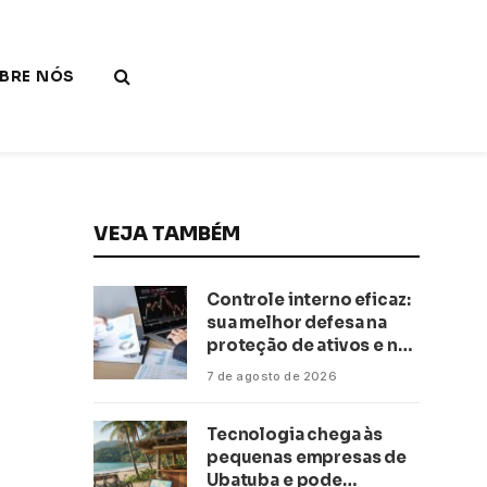
BRE NÓS
VEJA TAMBÉM
Controle interno eficaz:
sua melhor defesa na
proteção de ativos e na
saúde financeira!
7 de agosto de 2026
Tecnologia chega às
pequenas empresas de
Ubatuba e pode