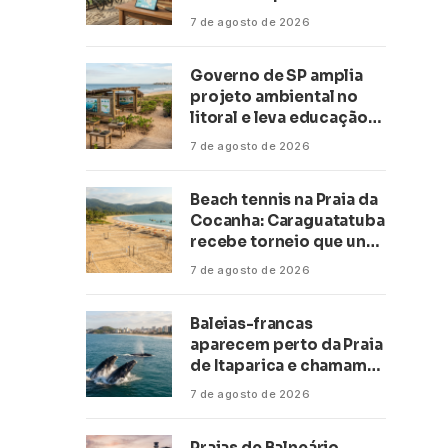
transformar negócios
7 de agosto de 2026
ligados ao turismo no
litoral
Governo de SP amplia
projeto ambiental no
litoral e leva educação
climática a escolas de 16
7 de agosto de 2026
cidades
Beach tennis na Praia da
Cocanha: Caraguatatuba
recebe torneio que une
esporte, lazer e mar
7 de agosto de 2026
Baleias-francas
aparecem perto da Praia
de Itaparica e chamam
atenção no litoral do
7 de agosto de 2026
Espírito Santo
Praias de Balneário