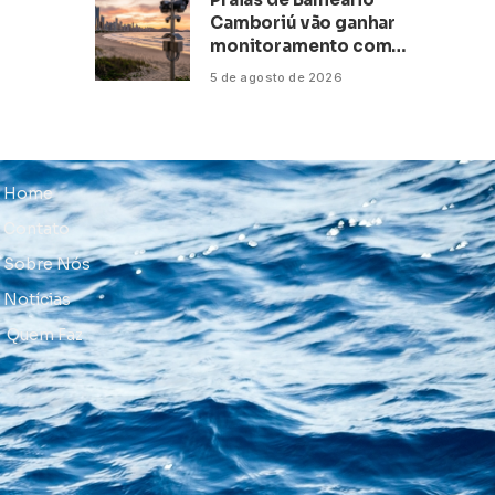
Camboriú vão ganhar
monitoramento com
inteligência artificial
5 de agosto de 2026
Home
Contato
Sobre Nós
Notícias
Quem Faz