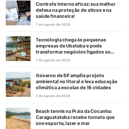
Controle interno eficaz: sua melhor
defesa na proteção de ativos e na
saúde financeira!
7 de agosto de 2026
Tecnologia chega às pequenas
empresas de Ubatuba e pode
transformar negócios ligados ao
turismo no litoral
7 de agosto de 2026
Governo de SP amplia projeto
ambiental no litoral e leva educação
climática a escolas de 16 cidades
7 de agosto de 2026
Beach tennis na Praia da Cocanha:
Caraguatatuba recebe torneio que
une esporte, lazer e mar