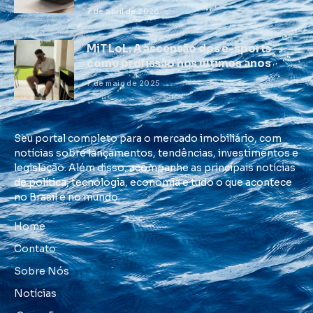
7 de abril de 2026
MiT LoL: A ascensão dos e-sports
como profissão nos últimos anos
7 de maio de 2025
Seu portal completo para o mercado imobiliário, com
notícias sobre lançamentos, tendências, investimentos e
legislação. Além disso, acompanhe as principais notícias
de política, tecnologia, economia e tudo o que acontece
no Brasil e no mundo.
Home
Contato
Sobre Nós
Notícias