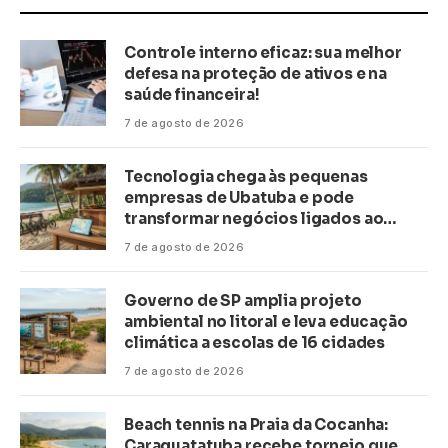
Controle interno eficaz: sua melhor
defesa na proteção de ativos e na
saúde financeira!
7 de agosto de 2026
Tecnologia chega às pequenas
empresas de Ubatuba e pode
transformar negócios ligados ao
turismo no litoral
7 de agosto de 2026
Governo de SP amplia projeto
ambiental no litoral e leva educação
climática a escolas de 16 cidades
7 de agosto de 2026
Beach tennis na Praia da Cocanha:
Caraguatatuba recebe torneio que