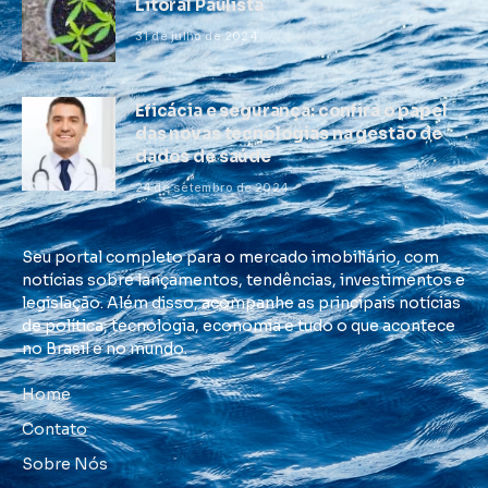
Litoral Paulista
31 de julho de 2024
Eficácia e segurança: confira o papel
das novas tecnologias na gestão de
dados de saúde
24 de setembro de 2024
Seu portal completo para o mercado imobiliário, com
notícias sobre lançamentos, tendências, investimentos e
legislação. Além disso, acompanhe as principais notícias
de política, tecnologia, economia e tudo o que acontece
no Brasil e no mundo.
Home
Contato
Sobre Nós