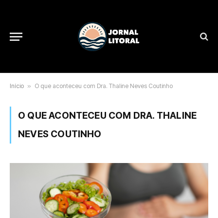
Início
»
O que aconteceu com Dra. Thaline Neves Coutinho
O QUE ACONTECEU COM DRA. THALINE
NEVES COUTINHO