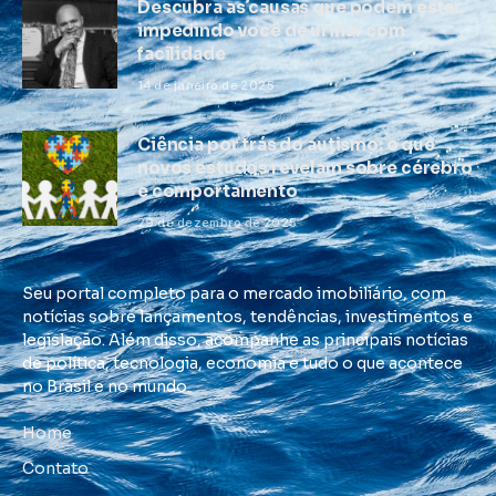
Descubra as causas que podem estar
impedindo você de urinar com
facilidade
14 de janeiro de 2025
Ciência por trás do autismo: o que
novos estudos revelam sobre cérebro
e comportamento
29 de dezembro de 2025
Seu portal completo para o mercado imobiliário, com
notícias sobre lançamentos, tendências, investimentos e
legislação. Além disso, acompanhe as principais notícias
de política, tecnologia, economia e tudo o que acontece
no Brasil e no mundo.
Home
Contato