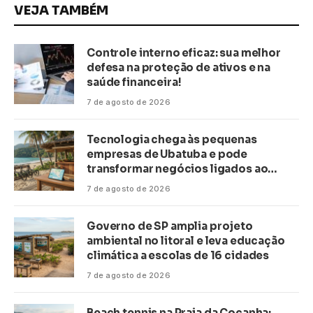
VEJA TAMBÉM
Controle interno eficaz: sua melhor
defesa na proteção de ativos e na
saúde financeira!
7 de agosto de 2026
Tecnologia chega às pequenas
empresas de Ubatuba e pode
transformar negócios ligados ao
turismo no litoral
7 de agosto de 2026
Governo de SP amplia projeto
ambiental no litoral e leva educação
climática a escolas de 16 cidades
7 de agosto de 2026
Beach tennis na Praia da Cocanha: