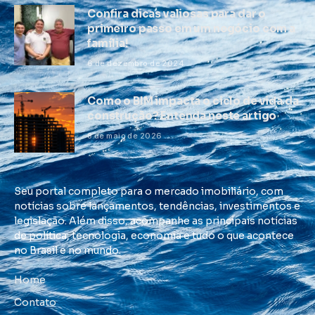
Confira dicas valiosas para dar o
primeiro passo em um negócio com a
família!
6 de dezembro de 2024
Como o BIM impacta o ciclo de vida da
construção? Entenda neste artigo
8 de maio de 2026
Seu portal completo para o mercado imobiliário, com
notícias sobre lançamentos, tendências, investimentos e
legislação. Além disso, acompanhe as principais notícias
de política, tecnologia, economia e tudo o que acontece
no Brasil e no mundo.
Home
Contato