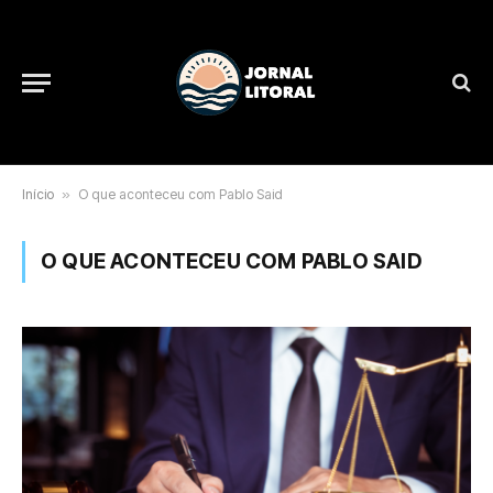
Início
»
O que aconteceu com Pablo Said
O QUE ACONTECEU COM PABLO SAID