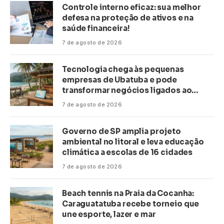
Controle interno eficaz: sua melhor
defesa na proteção de ativos e na
saúde financeira!
7 de agosto de 2026
Tecnologia chega às pequenas
empresas de Ubatuba e pode
transformar negócios ligados ao
turismo no litoral
7 de agosto de 2026
Governo de SP amplia projeto
ambiental no litoral e leva educação
climática a escolas de 16 cidades
7 de agosto de 2026
Beach tennis na Praia da Cocanha:
Caraguatatuba recebe torneio que
une esporte, lazer e mar