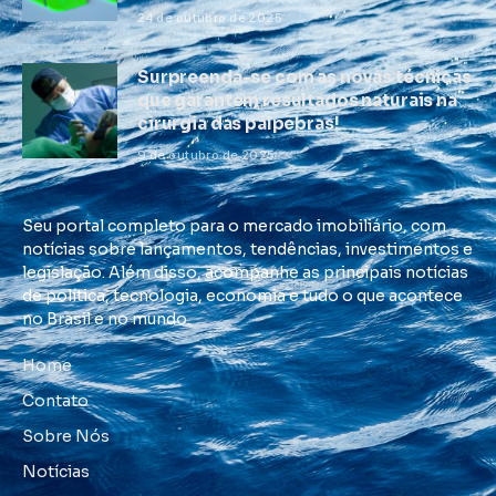
24 de outubro de 2025
Surpreenda-se com as novas técnicas
que garantem resultados naturais na
cirurgia das pálpebras!
9 de outubro de 2025
Seu portal completo para o mercado imobiliário, com
notícias sobre lançamentos, tendências, investimentos e
legislação. Além disso, acompanhe as principais notícias
de política, tecnologia, economia e tudo o que acontece
no Brasil e no mundo.
Home
Contato
Sobre Nós
Notícias