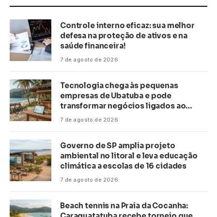
Controle interno eficaz: sua melhor
defesa na proteção de ativos e na
saúde financeira!
7 de agosto de 2026
Tecnologia chega às pequenas
empresas de Ubatuba e pode
transformar negócios ligados ao
turismo no litoral
7 de agosto de 2026
Governo de SP amplia projeto
ambiental no litoral e leva educação
climática a escolas de 16 cidades
7 de agosto de 2026
Beach tennis na Praia da Cocanha:
Caraguatatuba recebe torneio que