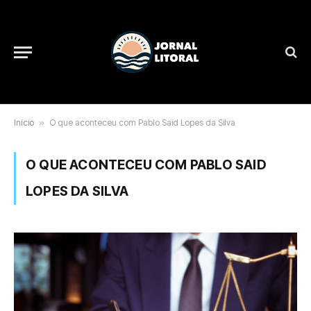
Início
»
O que aconteceu com Pablo Said Lopes da Silva
O QUE ACONTECEU COM PABLO SAID
LOPES DA SILVA