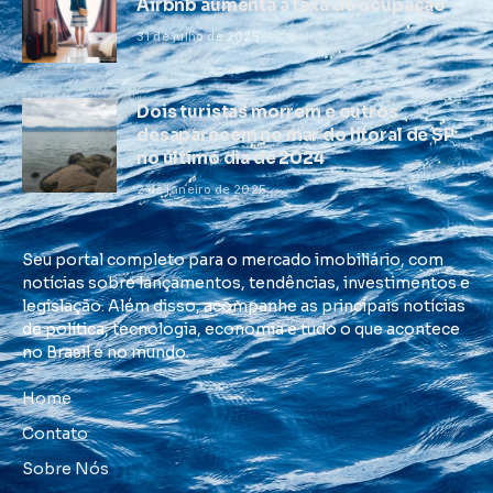
Airbnb aumenta a taxa de ocupação
31 de julho de 2025
Dois turistas morrem e outros
desaparecem no mar do litoral de SP
no último dia de 2024
2 de janeiro de 2025
Seu portal completo para o mercado imobiliário, com
notícias sobre lançamentos, tendências, investimentos e
legislação. Além disso, acompanhe as principais notícias
de política, tecnologia, economia e tudo o que acontece
no Brasil e no mundo.
Home
Contato
Sobre Nós