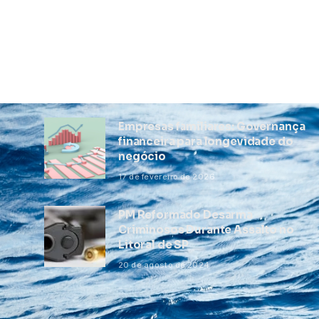
Empresas familiares: Governança
financeira para longevidade do
negócio
17 de fevereiro de 2026
PM Reformado Desarma
Criminosos Durante Assalto no
Litoral de SP
20 de agosto de 2024