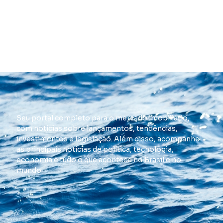
Seu portal completo para o mercado imobiliário,
com notícias sobre lançamentos, tendências,
investimentos e legislação. Além disso, acompanhe
as principais notícias de política, tecnologia,
economia e tudo o que acontece no Brasil e no
mundo.