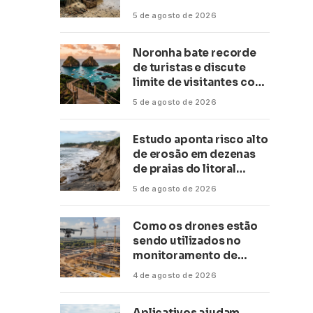
conservação
5 de agosto de 2026
Noronha bate recorde
de turistas e discute
limite de visitantes com
a Anac
5 de agosto de 2026
Estudo aponta risco alto
de erosão em dezenas
de praias do litoral
paulista
5 de agosto de 2026
Como os drones estão
sendo utilizados no
monitoramento de
obras de grande porte?
4 de agosto de 2026
Confira neste artigo
Aplicativos ajudam