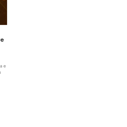
ve
ra e
u