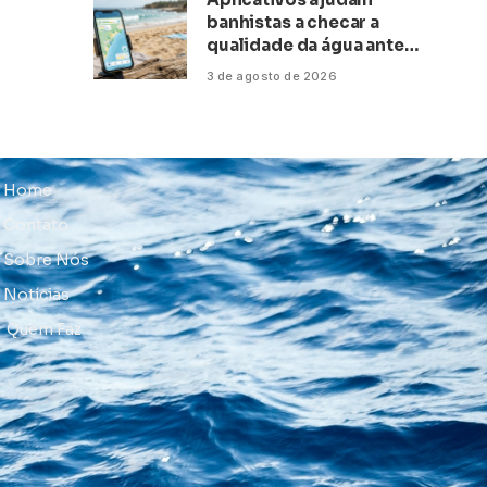
banhistas a checar a
qualidade da água antes
de ir à praia
3 de agosto de 2026
Home
Contato
Sobre Nós
Notícias
Quem Faz