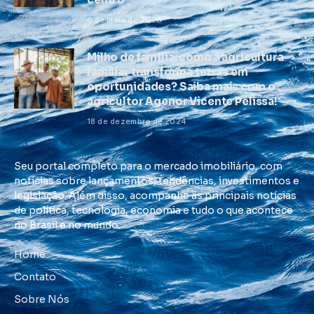
6 de maio de 2026
Milho de família: como a agricultura
familiar transforma terras em
oportunidades? Saiba mais com o
agricultor Agenor Vicente Pelissa!
18 de dezembro de 2024
Seu portal completo para o mercado imobiliário, com
notícias sobre lançamentos, tendências, investimentos e
legislação. Além disso, acompanhe as principais notícias
de política, tecnologia, economia e tudo o que acontece
no Brasil e no mundo.
Home
Contato
Sobre Nós