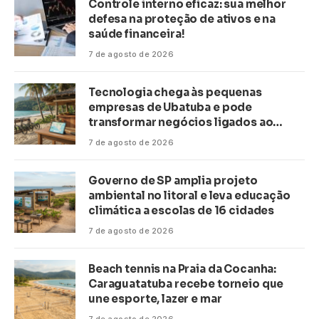
Controle interno eficaz: sua melhor
defesa na proteção de ativos e na
saúde financeira!
7 de agosto de 2026
Tecnologia chega às pequenas
empresas de Ubatuba e pode
transformar negócios ligados ao
turismo no litoral
7 de agosto de 2026
Governo de SP amplia projeto
ambiental no litoral e leva educação
climática a escolas de 16 cidades
7 de agosto de 2026
Beach tennis na Praia da Cocanha:
Caraguatatuba recebe torneio que
une esporte, lazer e mar