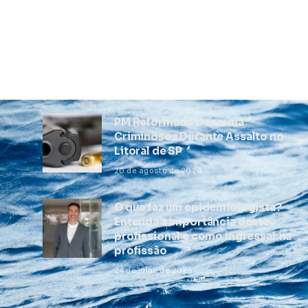
PM Reformado Desarma
Criminosos Durante Assalto no
Litoral de SP
20 de agosto de 2024
O que faz um epidemiologista?
Entenda a importância deste
profissional e como ingressar na
profissão
24 de julho de 2025