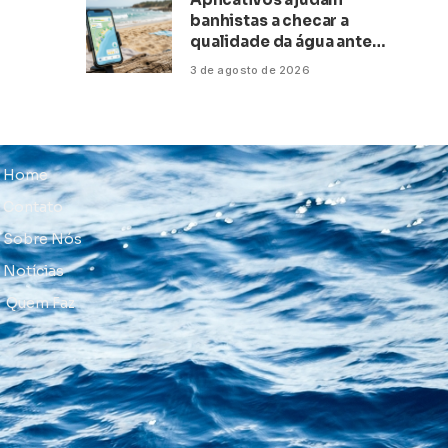
banhistas a checar a
qualidade da água antes
de ir à praia
3 de agosto de 2026
Home
Contato
Sobre Nós
Notícias
Quem Faz