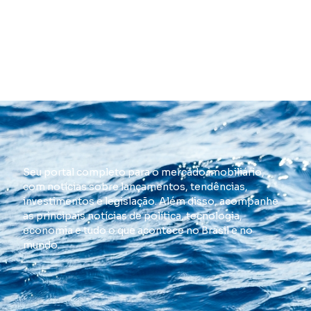
Seu portal completo para o mercado imobiliário,
com notícias sobre lançamentos, tendências,
investimentos e legislação. Além disso, acompanhe
as principais notícias de política, tecnologia,
economia e tudo o que acontece no Brasil e no
mundo.