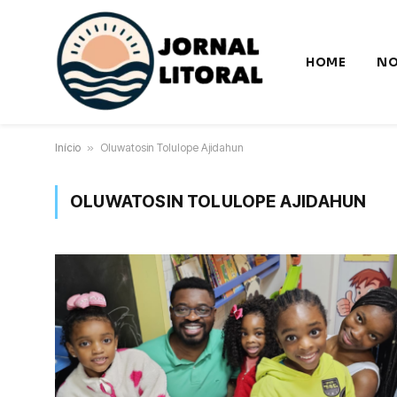
HOME
NO
Início
»
Oluwatosin Tolulope Ajidahun
OLUWATOSIN TOLULOPE AJIDAHUN