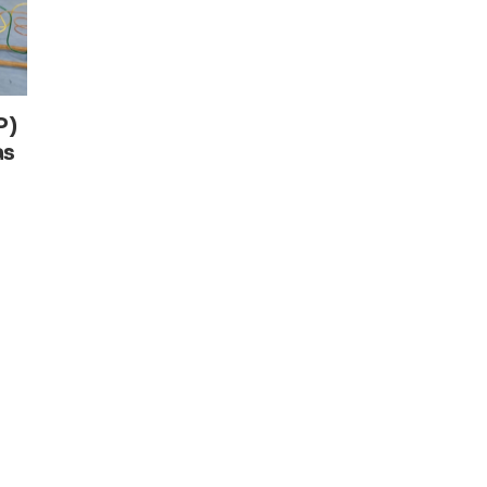
P)
as