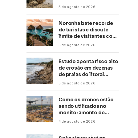
conservação
5 de agosto de 2026
Noronha bate recorde
de turistas e discute
limite de visitantes com
a Anac
5 de agosto de 2026
Estudo aponta risco alto
de erosão em dezenas
de praias do litoral
paulista
5 de agosto de 2026
Como os drones estão
sendo utilizados no
monitoramento de
obras de grande porte?
4 de agosto de 2026
Confira neste artigo
Aplicativos ajudam